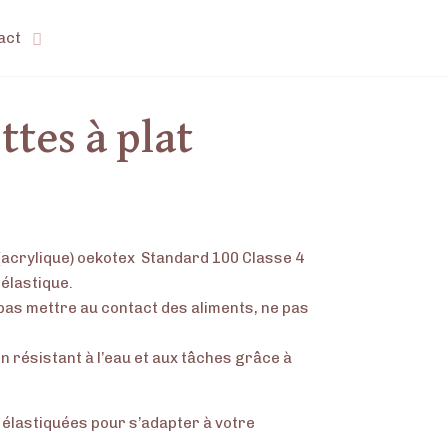
act
ttes à plat
Plage
de
prix :
(acrylique) oekotex
Standard 100 Classe 4
6,00€
 élastique.
à
 pas mettre au contact des aliments, ne pas
13,00€
n résistant à l’eau et aux tâches grâce à
 élastiquées pour s’adapter à votre