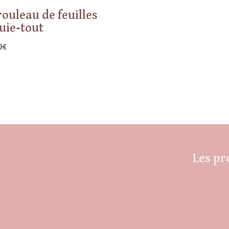
rouleau de feuilles
uie-tout
0
€
Les pr