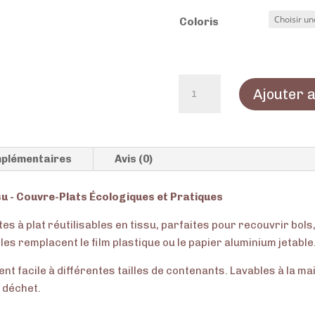
Coloris
quantité
Ajouter 
de
Les
charlottes
à
plémentaires
Avis (0)
plat
ssu - Couvre-Plats Écologiques et Pratiques
s à plat réutilisables en tissu, parfaites pour recouvrir bols,
les remplacent le film plastique ou le papier aluminium jetable
t facile à différentes tailles de contenants. Lavables à la ma
o déchet.