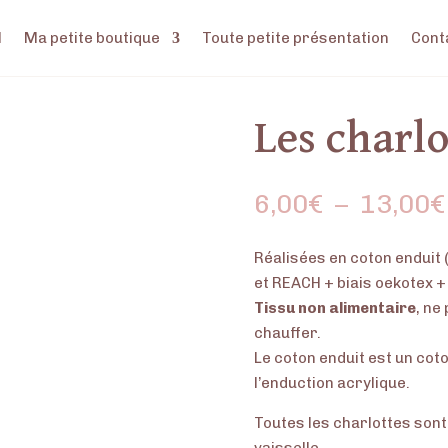
l
Ma petite boutique
Toute petite présentation
Cont
Les charlo
6,00
€
–
13,00
€
Réalisées en coton enduit 
et REACH + biais oekotex +
Tissu non alimentaire
, ne
chauffer.
Le coton enduit est un coto
l’enduction acrylique.
Toutes les charlottes sont