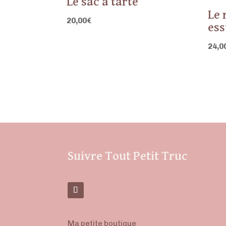
Le sac à tarte
Le 
20,00
€
ess
24,0
Suivre Tout Petit Truc
Ma petite boutique