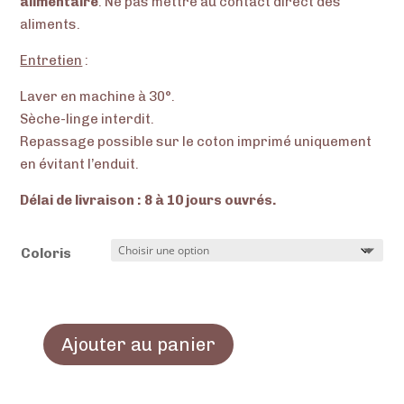
alimentaire
. Ne pas mettre au contact direct des
aliments.
Entretien
:
Laver en machine à 30°.
Sèche-linge interdit.
Repassage possible sur le coton imprimé uniquement
en évitant l’enduit.
Délai de livraison : 8 à 10 jours ouvrés.
Coloris
Ajouter au panier
quantité
de
Le