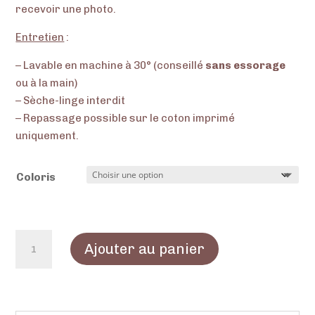
recevoir une photo.
Entretien
:
– Lavable en machine à 30° (conseillé
sans essorage
ou à la main)
– Sèche-linge interdit
– Repassage possible sur le coton imprimé
uniquement.
Coloris
quantité
Ajouter au panier
de
La
pochette
porte-